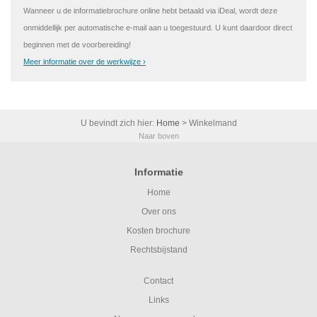
Wanneer u de informatiebrochure online hebt betaald via iDeal, wordt deze
onmiddellijk per automatische e-mail aan u toegestuurd. U kunt daardoor direct
beginnen met de voorbereiding!
Meer informatie over de werkwijze ›
U bevindt zich hier:
Home
>
Winkelmand
Naar boven
Informatie
Home
Over ons
Kosten brochure
Rechtsbijstand
Contact
Links