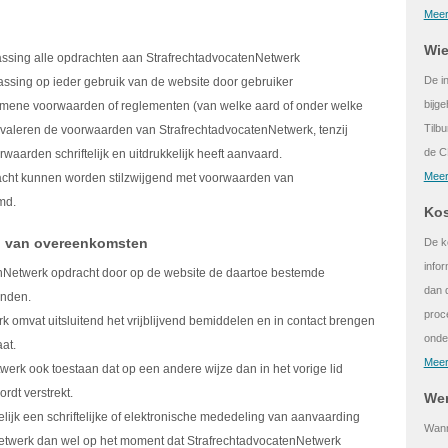
Meer
Wie
ssing alle opdrachten aan StrafrechtadvocatenNetwerk
De i
ssing op ieder gebruik van de website door gebruiker
bijge
gemene voorwaarden of reglementen (van welke aard of onder welke
Tilbu
valeren de voorwaarden van StrafrechtadvocatenNetwerk, tenzij
de C
aarden schriftelijk en uitdrukkelijk heeft aanvaard.
Meer
acht kunnen worden stilzwijgend met voorwaarden van
md.
Ko
ng van overeenkomsten
De k
infor
enNetwerk opdracht door op de website de daartoe bestemde
dan 
enden.
proc
 omvat uitsluitend het vrijblijvend bemiddelen en in contact brengen
onde
at.
Meer
werk ook toestaan dat op een andere wijze dan in het vorige lid
rdt verstrekt.
Wer
lijk een schriftelijke of elektronische mededeling van aanvaarding
Wann
etwerk dan wel op het moment dat StrafrechtadvocatenNetwerk