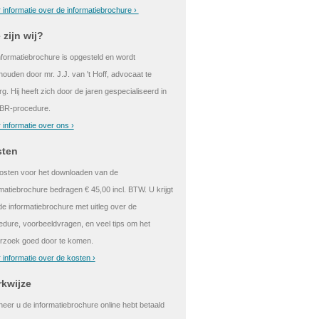
 informatie over de informatiebrochure ›
 zijn wij?
nformatiebrochure is opgesteld en wordt
houden door mr. J.J. van 't Hoff, advocaat te
rg. Hij heeft zich door de jaren gespecialiseerd in
BR-procedure.
 informatie over ons ›
sten
osten voor het downloaden van de
matiebrochure bedragen € 45,00 incl. BTW. U krijgt
de informatiebrochure met uitleg over de
edure, voorbeeldvragen, en veel tips om het
rzoek goed door te komen.
 informatie over de kosten ›
kwijze
eer u de informatiebrochure online hebt betaald