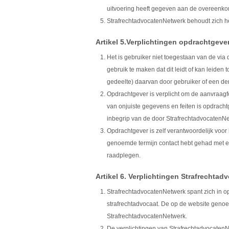
uitvoering heeft gegeven aan de overeenko
StrafrechtadvocatenNetwerk behoudt zich h
Artikel 5.Verplichtingen opdrachtgeve
Het is gebruiker niet toegestaan van de vi
gebruik te maken dat dit leidt of kan leiden 
gedeelte) daarvan door gebruiker of een de
Opdrachtgever is verplicht om de aanvraagfo
van onjuiste gegevens en feiten is opdrachtg
inbegrip van de door StrafrechtadvocatenNe
Opdrachtgever is zelf verantwoordelijk voo
genoemde termijn contact hebt gehad met ee
raadplegen.
Artikel 6. Verplichtingen Strafrechta
StrafrechtadvocatenNetwerk spant zich in o
strafrechtadvocaat. De op de website genoe
StrafrechtadvocatenNetwerk.
De verplichtingen van StrafrechtadvocatenNe