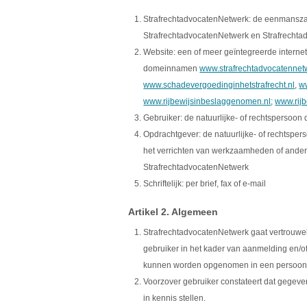
StrafrechtadvocatenNetwerk: de eenmansza
StrafrechtadvocatenNetwerk en Strafrecht
Website: een of meer geïntegreerde intern
domeinnamen
www.strafrechtadvocatennet
www.schadevergoedinginhetstrafrecht.nl
,
w
www.rijbewijsinbeslaggenomen.nl
;
www.rijb
Gebruiker: de natuurlijke- of rechtspersoon
Opdrachtgever: de natuurlijke- of rechtspe
het verrichten van werkzaamheden of ander
StrafrechtadvocatenNetwerk
Schriftelijk: per brief, fax of e-mail
Artikel 2. Algemeen
StrafrechtadvocatenNetwerk gaat vertrouwe
gebruiker in het kader van aanmelding en/o
kunnen worden opgenomen in een persoonsr
Voorzover gebruiker constateert dat gegeven
in kennis stellen.