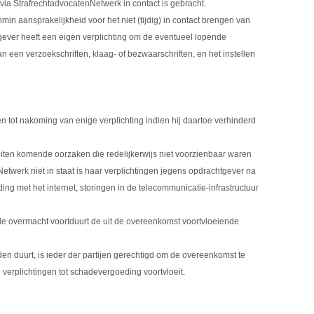
ia StrafrechtadvocatenNetwerk in contact is gebracht.
n aansprakelijkheid voor het niet (tijdig) in contact brengen van
ever heeft een eigen verplichting om de eventueel lopende
n een verzoekschriften, klaag- of bezwaarschriften, en het instellen
 tot nakoming van enige verplichting indien hij daartoe verhinderd
iten komende oorzaken die redelijkerwijs niet voorzienbaar waren
twerk niet in staat is haar verplichtingen jegens opdrachtgever na
ing met het internet, storingen in de telecommunicatie-infrastructuur
de overmacht voortduurt de uit de overeenkomst voortvloeiende
 duurt, is ieder der partijen gerechtigd om de overeenkomst te
 verplichtingen tot schadevergoeding voortvloeit.