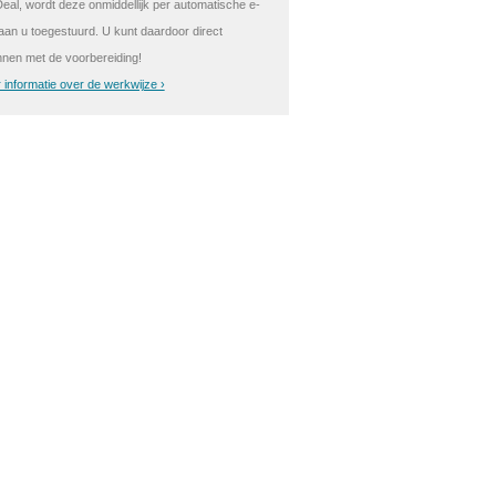
Deal, wordt deze onmiddellijk per automatische e-
 aan u toegestuurd. U kunt daardoor direct
nnen met de voorbereiding!
 informatie over de werkwijze ›