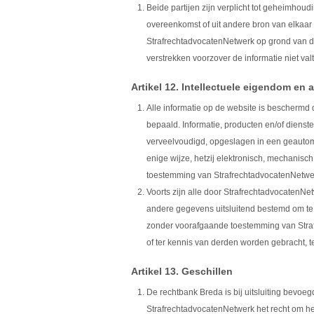
Beide partijen zijn verplicht tot geheimhoudi
overeenkomst of uit andere bron van elkaa
StrafrechtadvocatenNetwerk op grond van de 
verstrekken voorzover de informatie niet va
Artikel 12. Intellectuele eigendom en 
Alle informatie op de website is beschermd 
bepaald. Informatie, producten en/of diens
verveelvoudigd, opgeslagen in een geauto
enige wijze, hetzij elektronisch, mechanisch
toestemming van StrafrechtadvocatenNetwe
Voorts zijn alle door StrafrechtadvocatenN
andere gegevens uitsluitend bestemd om te
zonder voorafgaande toestemming van Stra
of ter kennis van derden worden gebracht, te
Artikel 13. Geschillen
De rechtbank Breda is bij uitsluiting bevoe
StrafrechtadvocatenNetwerk het recht om he