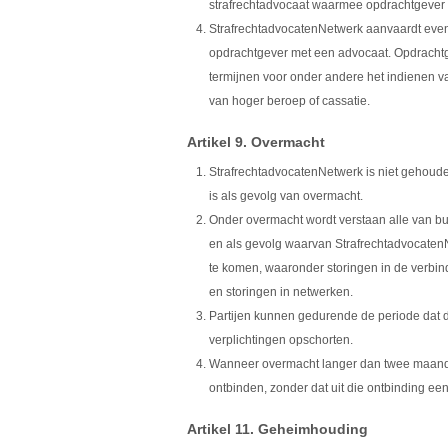
strafrechtadvocaat waarmee opdrachtgever v
StrafrechtadvocatenNetwerk aanvaardt evenmi
opdrachtgever met een advocaat. Opdrachtg
termijnen voor onder andere het indienen va
van hoger beroep of cassatie.
Artikel 9. Overmacht
StrafrechtadvocatenNetwerk is niet gehouden
is als gevolg van overmacht.
Onder overmacht wordt verstaan alle van bu
en als gevolg waarvan StrafrechtadvocatenNe
te komen, waaronder storingen in de verbind
en storingen in netwerken.
Partijen kunnen gedurende de periode dat 
verplichtingen opschorten.
Wanneer overmacht langer dan twee maanden
ontbinden, zonder dat uit die ontbinding een
Artikel 11. Geheimhouding