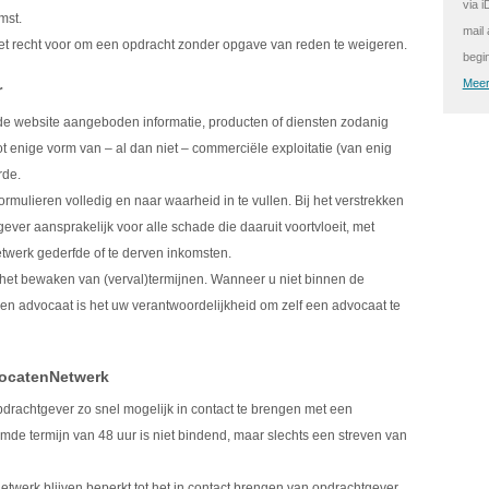
via i
mst.
mail
et recht voor om een opdracht zonder opgave van reden te weigeren.
begi
Meer
r
a de website aangeboden informatie, producten of diensten zodanig
tot enige vorm van – al dan niet – commerciële exploitatie (van enig
rde.
rmulieren volledig en naar waarheid in te vullen. Bij het verstrekken
ever aansprakelijk voor alle schade die daaruit voortvloeit, met
twerk gederfde of te derven inkomsten.
r het bewaken van (verval)termijnen. Wanneer u niet binnen de
n advocaat is het uw verantwoordelijkheid om zelf een advocaat te
dvocatenNetwerk
pdrachtgever zo snel mogelijk in contact te brengen met een
mde termijn van 48 uur is niet bindend, maar slechts een streven van
twerk blijven beperkt tot het in contact brengen van opdrachtgever