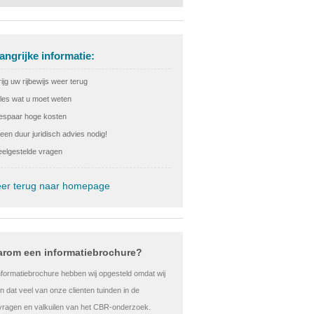
angrijke informatie:
ijg uw rijbewijs weer terug
lles wat u moet weten
espaar hoge kosten
een duur juridisch advies nodig!
eelgestelde vragen
eer terug naar homepage
rom een informatiebrochure?
nformatiebrochure hebben wij opgesteld omdat wij
 dat veel van onze clienten tuinden in de
kvragen en valkuilen van het CBR-onderzoek.