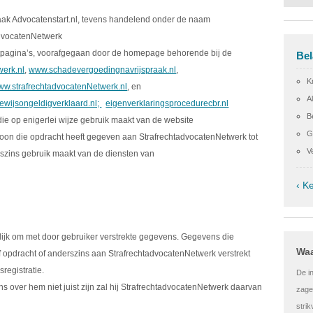
ak Advocatenstart.nl, tevens handelend onder de naam
advocatenNetwerk
etpagina’s, voorafgegaan door de homepage behorende bij de
Bel
werk.nl
,
www.schadevergoedingnavrijspraak.nl
,
Kr
ww.strafrechtadvocatenNetwerk.nl
, en
A
ewijsongeldigverklaard.nl;
eigenverklaringsprocedurecbr.nl
B
 die op enigerlei wijze gebruik maakt van de website
G
rsoon die opdracht heeft gegeven aan StrafrechtadvocatenNetwerk tot
V
szins gebruik maakt van de diensten van
‹ K
lijk om met door gebruiker verstrekte gegevens. Gegevens die
Waa
f opdracht of anderszins aan StrafrechtadvocatenNetwerk verstrekt
egistratie.
De i
s over hem niet juist zijn zal hij StrafrechtadvocatenNetwerk daarvan
zagen
stri