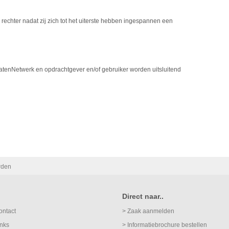
 rechter nadat zij zich tot het uiterste hebben ingespannen een
tenNetwerk en opdrachtgever en/of gebruiker worden uitsluitend
rden
Direct naar..
ontact
> Zaak aanmelden
inks
> Informatiebrochure bestellen