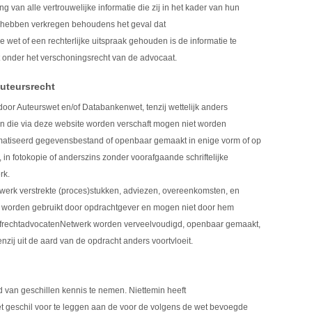
ng van alle vertrouwelijke informatie die zij in het kader van hun
r hebben verkregen behoudens het geval dat
wet of een rechterlijke uitspraak gehouden is de informatie te
lt onder het verschoningsrecht van de advocaat.
auteursrecht
door Auteurswet en/of Databankenwet, tenzij wettelijk anders
ten die via deze website worden verschaft mogen niet worden
matiseerd gegevensbestand of openbaar gemaakt in enige vorm of op
, in fotokopie of anderszins zonder voorafgaande schriftelijke
rk.
etwerk verstrekte (proces)stukken, adviezen, overeenkomsten, en
 worden gebruikt door opdrachtgever en mogen niet door hem
frechtadvocatenNetwerk worden verveelvoudigd, openbaar gemaakt,
nzij uit de aard van de opdracht anders voortvloeit.
gd van geschillen kennis te nemen. Niettemin heeft
t geschil voor te leggen aan de voor de volgens de wet bevoegde