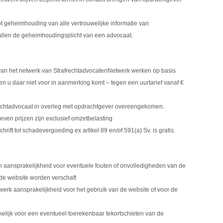
ot geheimhouding van alle vertrouwelijke informatie van
llen de geheimhoudingsplicht van een advocaat.
 van het netwerk van StrafrechtadvocatenNetwerk werken op basis
en u daar niet voor in aanmerking komt – tegen een uurtarief vanaf €
rechtadvocaat in overleg met opdrachtgever overeengekomen.
en prijzen zijn exclusief omzetbelasting
rift tot schadevergoeding ex artikel 89 en/of 591(a) Sv. is gratis.
 aansprakelijkheid voor eventuele fouten of onvolledigheden van de
a de website worden verschaft
rk aansprakelijkheid voor het gebruik van de website of voor de
kelijk voor een eventueel toerekenbaar tekortschieten van de