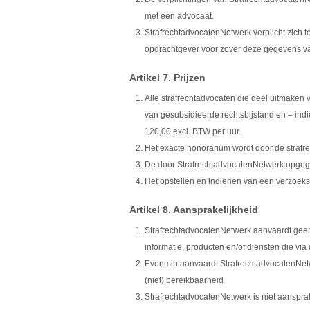
met een advocaat.
StrafrechtadvocatenNetwerk verplicht zich t
opdrachtgever voor zover deze gegevens va
Artikel 7. Prijzen
Alle strafrechtadvocaten die deel uitmaken
van gesubsidieerde rechtsbijstand en – indi
120,00 excl. BTW per uur.
Het exacte honorarium wordt door de straf
De door StrafrechtadvocatenNetwerk opgegev
Het opstellen en indienen van een verzoeksch
Artikel 8. Aansprakelijkheid
StrafrechtadvocatenNetwerk aanvaardt geen
informatie, producten en/of diensten die vi
Evenmin aanvaardt StrafrechtadvocatenNetwe
(niet) bereikbaarheid
StrafrechtadvocatenNetwerk is niet aanspra